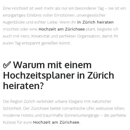
Eine Hochzeit ist weit mehr als nur ein besonderer Tag – sie ist ein
einzigartiges Erlebnis voller Emotionen, unvergesslicher
Augenblicke und echter Liebe. Wenn ihr
in Zürich heiraten
möchtet oder eine
Hochzeit am Zürichsee
plant, begleite ich
euch mit Herz, Kreativität und perfekter Organisation, damit ihr
euren Tag entspannt genießen könnt.
✅
Warum mit einem
Hochzeitsplaner in Zürich
heiraten?
Die Region Zürich verbindet urbane Eleganz mit natürlicher
Schönheit. Der Zürichsee bietet romantische Ufer, exklusive Villen,
moderne Hotels und traumhafte Sonnenuntergänge – die perfekte
Kulisse für eure
Hochzeit am Zürichsee
.