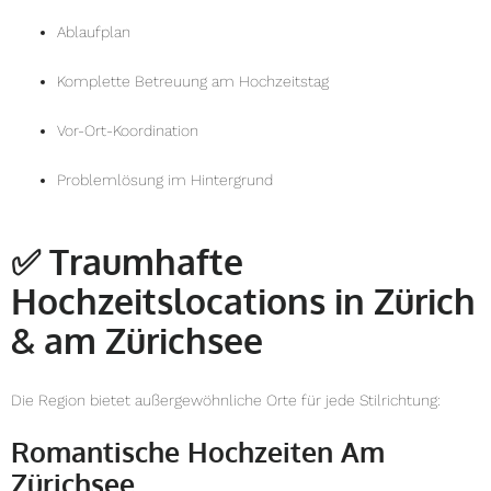
Ablaufplan
Komplette Betreuung am Hochzeitstag
Vor-Ort-Koordination
Problemlösung im Hintergrund
✅
Traumhafte
Hochzeitslocations in Zürich
& am Zürichsee
Die Region bietet außergewöhnliche Orte für jede Stilrichtung:
Romantische Hochzeiten Am
Zürichsee