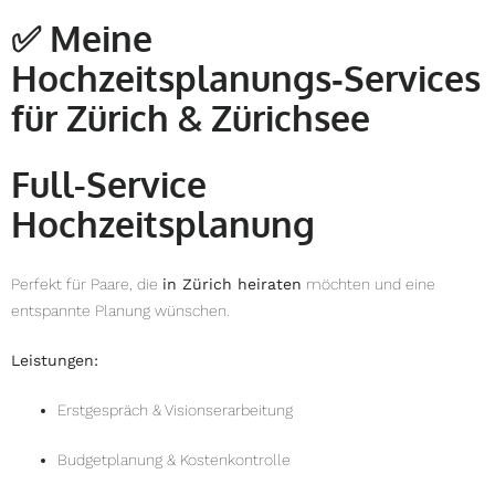
✅
Meine
Hochzeitsplanungs‑Services
für Zürich & Zürichsee
Full-Service
Hochzeitsplanung
Perfekt für Paare, die
in Zürich heiraten
möchten und eine
entspannte Planung wünschen.
Leistungen:
Erstgespräch & Visionserarbeitung
Budgetplanung & Kostenkontrolle