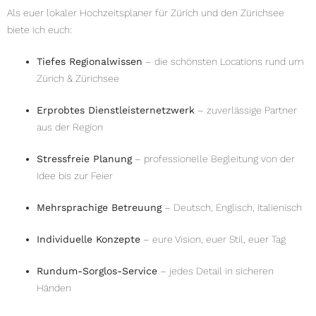
Als euer lokaler Hochzeitsplaner für Zürich und den Zürichsee
biete ich euch:
Tiefes Regionalwissen
– die schönsten Locations rund um
Zürich & Zürichsee
Erprobtes Dienstleisternetzwerk
– zuverlässige Partner
aus der Region
Stressfreie Planung
– professionelle Begleitung von der
Idee bis zur Feier
Mehrsprachige Betreuung
– Deutsch, Englisch, Italienisch
Individuelle Konzepte
– eure Vision, euer Stil, euer Tag
Rundum-Sorglos-Service
– jedes Detail in sicheren
Händen