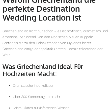
perfekte Destination
Wedding Location ist
Griechenland ist nicht nur schön – es ist mythisch, dramatisch und
emotional berührend. Von den ikonischen blauen Kuppeln
Santorinis bis zu den Boho‑Stränden von Mykonos bietet
Griechenland einige der spektakulärsten Hochzeitslocations der
Welt.
Was Griechenland Ideal Für
Hochzeiten Macht:
Dramatische Inselkulissen
Über 300 Sonnentage pro Jahr
Kristallklares türkisfarbenes Wasser