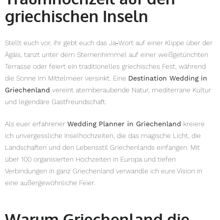
griechischen Inseln
Stellt euch vor, ihr gebt euch das Ja‑Wort auf einer Klippe über der
Ägäis, tanzt unter dem Sternenhimmel auf einer weißgetünchten
Terrasse oder feiert ein traditionelles griechisches Fest, während
die Sonne im Mittelmeer versinkt. Eine
Destination Wedding in
Griechenland
vereint atemberaubende Natur, mediterrane Kultur
und legendäre Gastfreundschaft.
Als euer erfahrener
Wedding Planner in Griechenland
kreiere
ich unvergessliche Inselhochzeiten, die das magische Licht, die
Landschaften und den Lebensstil Griechenlands einfangen. Mit
über 100 organisierten Hochzeiten in Europa und tiefen
Verbindungen in ganz Griechenland verwandle ich eure Vision in
eine außergewöhnliche Feier.
Warum Griechenland die