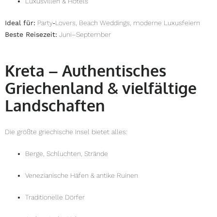
Luxusvillen & Hotels
Ideal für:
Party‑Lovers, Beach Weddings, moderne Luxusfeiern
Beste Reisezeit:
Juni–September
Kreta – Authentisches
Griechenland & vielfältige
Landschaften
Die größte griechische Insel bietet alles:
Berge, Schluchten, Strände
Venezianische Häfen & antike Ruinen
Traditionelle Dörfer