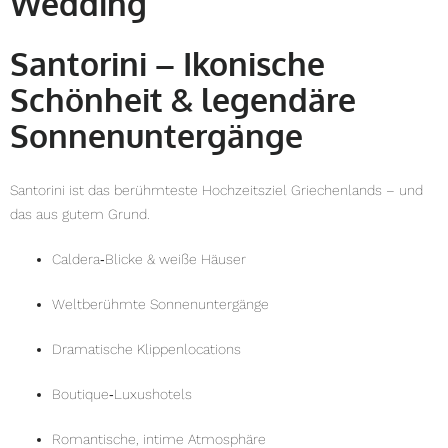
Wedding
Santorini – Ikonische
Schönheit & legendäre
Sonnenuntergänge
Santorini ist das berühmteste Hochzeitsziel Griechenlands – und
das aus gutem Grund.
Caldera‑Blicke & weiße Häuser
Weltberühmte Sonnenuntergänge
Dramatische Klippenlocations
Boutique‑Luxushotels
Romantische, intime Atmosphäre