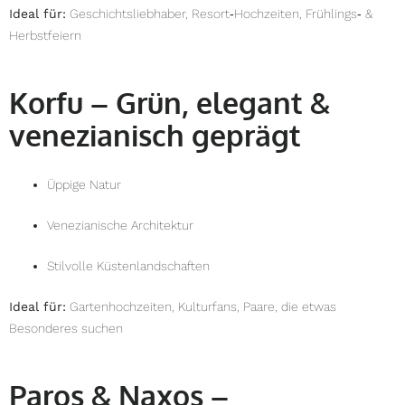
Ideal für:
Geschichtsliebhaber, Resort‑Hochzeiten, Frühlings‑ &
Herbstfeiern
Korfu – Grün, elegant &
venezianisch geprägt
Üppige Natur
Venezianische Architektur
Stilvolle Küstenlandschaften
Ideal für:
Gartenhochzeiten, Kulturfans, Paare, die etwas
Besonderes suchen
Paros & Naxos –