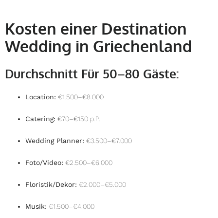
Kosten einer Destination
Wedding in Griechenland
Durchschnitt Für 50–80 Gäste:
Location:
€1.500–€8.000
Catering:
€70–€150 p.P.
Wedding Planner:
€3.500–€7.000
Foto/Video:
€2.500–€6.000
Floristik/Dekor:
€2.000–€5.000
Musik:
€1.500–€4.000