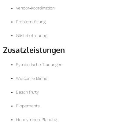
Vendor‑Koordination
Problemlösung
Gästebetreuung
Zusatzleistungen
Symbolische Trauungen
Welcome Dinner
Beach Party
Elopements
Honeymoon‑Planung