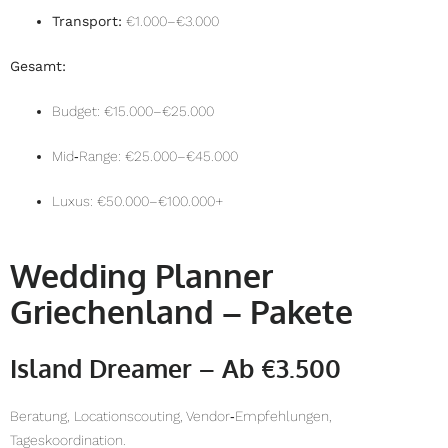
Transport:
€1.000–€3.000
Gesamt:
Budget: €15.000–€25.000
Mid‑Range: €25.000–€45.000
Luxus: €50.000–€100.000+
Wedding Planner
Griechenland – Pakete
Island Dreamer – Ab €3.500
Beratung, Locationscouting, Vendor‑Empfehlungen,
Tageskoordination.