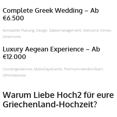
Complete Greek Wedding – Ab
€6.500
Komplette Planung, Design, Gästemanagement, Welcome Dinner,
Zeremonie.
Luxury Aegean Experience – Ab
€12.000
Concierge‑Service, Multi‑Day‑Events, Premium‑Vendor‑Team,
VIP‑Erlebnisse.
Warum Liebe Hoch2 für eure
Griechenland‑Hochzeit?