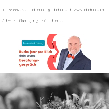
+41 78 665 78 22 liebehoch2@liebehoch2.ch
www.liebehoch2.ch
Schweiz – Planung in ganz Griechenland