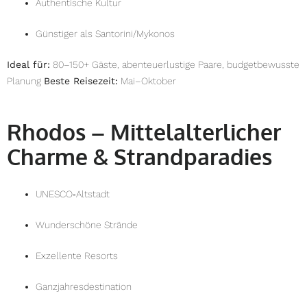
Authentische Kultur
Günstiger als Santorini/Mykonos
Ideal für:
80–150+ Gäste, abenteuerlustige Paare, budgetbewusste
Planung
Beste Reisezeit:
Mai–Oktober
Rhodos – Mittelalterlicher
Charme & Strandparadies
UNESCO‑Altstadt
Wunderschöne Strände
Exzellente Resorts
Ganzjahresdestination