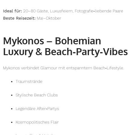
Ideal für:
20–80 Gäste, Luxusfeiern, Fotografie‑liebende Paare
Beste Reisezeit:
Mai–Oktober
Mykonos – Bohemian
Luxury & Beach‑Party‑Vibes
Mykonos verbindet Glamour mit entspanntem Beach‑Lifestyle.
Traumstrände
Stylische Beach Clubs
Legendäre After‑Partys
Kosmopolitisches Flair