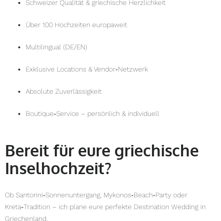
Schweizer Qualität & griechische Herzlichkeit
Über 100 Hochzeiten europaweit
Multilingual (DE/EN)
Exklusive Locations & Vendor‑Netzwerk
Absolute Zuverlässigkeit
Boutique‑Service – persönlich & individuell
Bereit für eure griechische
Inselhochzeit?
Ob Santorini‑Sonnenuntergang, Mykonos‑Beach‑Party oder
Kreta‑Tradition – ich plane eure perfekte Destination Wedding in
Griechenland.